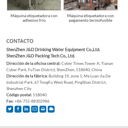
Máquina etiquetadora con
Máquina etiquetadora con
adhesivo frío
pegamento termofusible
CONTACTO
ShenZhen J&D Drinking Water Equipment Co.,Ltd.
ShenZhen J&D Packing Tech Co., Ltd.
Dirección de la oficina central:
Cyber Times Tower A, Tianan
Cyber Park, FuTian District, ShenZhen, 518040, China
Dirección de la fábrica:
Building 19, zone 1, Ma Luan Jia De
Industrial Park, 67 TongFu West Road, PingShan District,
Shenzhen City
Código postal:
518040
Fax
: +86-755-88302986