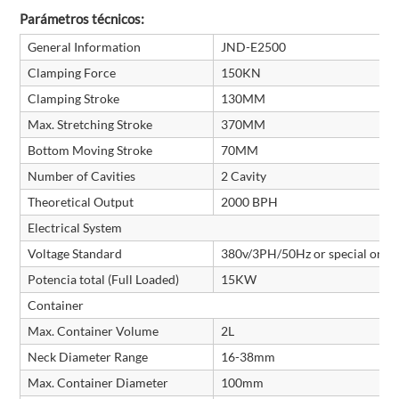
Parámetros técnicos:
General Information
JND-E2500
Clamping Force
150KN
Clamping Stroke
130MM
Max. Stretching Stroke
370MM
Bottom Moving Stroke
70MM
Number of Cavities
2 Cavity
Theoretical Output
2000 BPH
Electrical System
Voltage Standard
380v/3PH/50Hz or special orde
Potencia total (Full Loaded)
15KW
Container
Max. Container Volume
2L
Neck Diameter Range
16-38mm
Max. Container Diameter
100mm