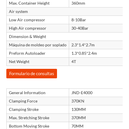
Max. Container Height
360mm
Air system
Low Air compressor
8-10Bar
High Air compressor
30-40Bar
Dimension & Weight
Máquina de moldeo por soplado
2.3*1.4*2.7m
Preform Autoloader
1.3*0.85*2.4m
Net Weight
4T
Formulario de consultas
General Information
JND-E4000
Clamping Force
370KN
Clamping Stroke
130MM
Max. Stretching Stroke
370MM
Bottom Moving Stroke
70MM