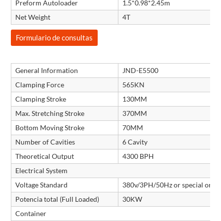
Preform Autoloader
1.5*0.98*2.45m
Net Weight
4T
Formulario de consultas
General Information
JND-E5500
Clamping Force
565KN
Clamping Stroke
130MM
Max. Stretching Stroke
370MM
Bottom Moving Stroke
70MM
Number of Cavities
6 Cavity
Theoretical Output
4300 BPH
Electrical System
Voltage Standard
380v/3PH/50Hz or special orde
Potencia total (Full Loaded)
30KW
Container