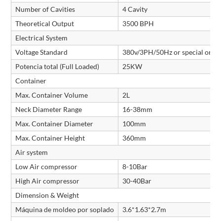
Number of Cavities
4 Cavity
Theoretical Output
3500 BPH
Electrical System
Voltage Standard
380v/3PH/50Hz or special orde
Potencia total (Full Loaded)
25KW
Container
Max. Container Volume
2L
Neck Diameter Range
16-38mm
Max. Container Diameter
100mm
Max. Container Height
360mm
Air system
Low Air compressor
8-10Bar
High Air compressor
30-40Bar
Dimension & Weight
Máquina de moldeo por soplado
3.6*1.63*2.7m